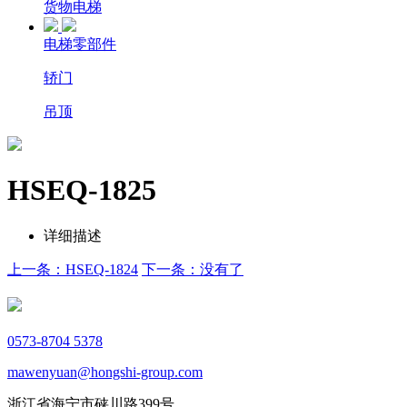
货物电梯
电梯零部件
轿门
吊顶
HSEQ-1825
详细描述
上一条：HSEQ-1824
下一条：没有了
0573-8704 5378
mawenyuan@hongshi-group.com
浙江省海宁市硖川路399号